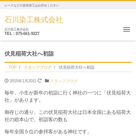
レースなどの染色加工はお任せください
石川染工株式会社
Me
石川染工株式会社
TEL : 075-661-9227
伏見稲荷大社へ初詣
TOP
スタッフブログ
伏見稲荷大社へ初詣
2015年1月20日
スタッフブログ
毎年、小生が新年の初詣に行く神社の一つに「伏見稲荷大
社」があります。
御存じの通り、この伏見稲荷大社は日本全国にある稲荷大
社の総本山で、初詣客の数も
毎年全国５位の参拝客がある神社です。