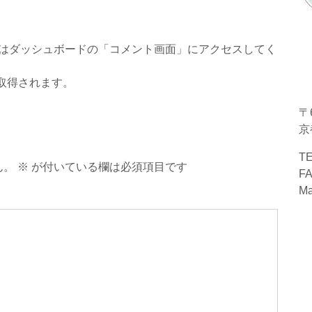
はダッシュボードの「コメント画面」にアクセスしてく
取得されます。
〒6
京
TE
ん。
※
が付いている欄は必須項目です
FA
Ma